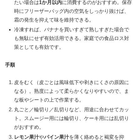
たい場合は
1か月以内
に消費するのがおすすめ。保存
時にフリーザーバッグ内の空気をしっかり抜けば、
霜の発生を抑えて味を維持できる。
冷凍すれば、バナナを買いすぎて熟しすぎた場合で
も無駄にせず有効活用できる。家庭での食品ロス対
策としても有効です。
手順
皮をむく（皮ごとは風味低下や剥きにくさの原因に
なる）。熟度によって柔らかくなりやすいので、ま
な板やシートの上で作業する。
丸ごと／輪切り／乱切りなど、用途に合わせてカッ
ト。スムージー用には輪切り、ケーキ用には乱切り
がおすすめ。
レモン果汁
や
パイン果汁
を薄く絡めると褐変を抑