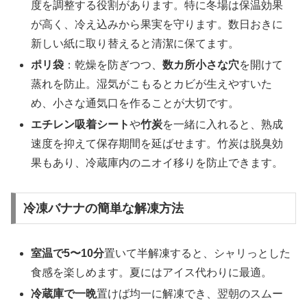
度を調整する役割があります。特に冬場は保温効果
が高く、冷え込みから果実を守ります。数日おきに
新しい紙に取り替えると清潔に保てます。
ポリ袋
：乾燥を防ぎつつ、
数カ所小さな穴
を開けて
蒸れを防止。湿気がこもるとカビが生えやすいた
め、小さな通気口を作ることが大切です。
エチレン吸着シート
や
竹炭
を一緒に入れると、熟成
速度を抑えて保存期間を延ばせます。竹炭は脱臭効
果もあり、冷蔵庫内のニオイ移りを防止できます。
冷凍バナナの簡単な解凍方法
室温で5〜10分
置いて半解凍すると、シャリっとした
食感を楽しめます。夏にはアイス代わりに最適。
冷蔵庫で一晩
置けば均一に解凍でき、翌朝のスムー