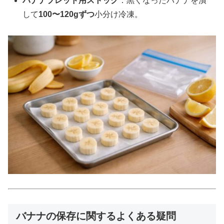
バナナブレッド用ストック
：黒くなったバナナを潰
して
100〜120gずつ
小分け冷凍。
バナナの保存に関するよくある疑問