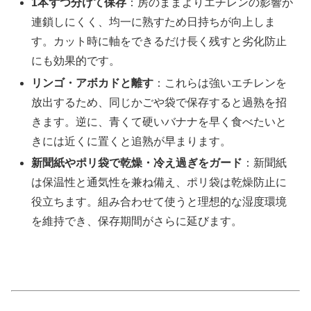
1本ずつ分けて保存
：房のままよりエチレンの影響が
連鎖しにくく、均一に熟すため日持ちが向上しま
す。カット時に軸をできるだけ長く残すと劣化防止
にも効果的です。
リンゴ・アボカドと離す
：これらは強いエチレンを
放出するため、同じかごや袋で保存すると過熟を招
きます。逆に、青くて硬いバナナを早く食べたいと
きには近くに置くと追熟が早まります。
新聞紙やポリ袋で乾燥・冷え過ぎをガード
：新聞紙
は保温性と通気性を兼ね備え、ポリ袋は乾燥防止に
役立ちます。組み合わせて使うと理想的な湿度環境
を維持でき、保存期間がさらに延びます。