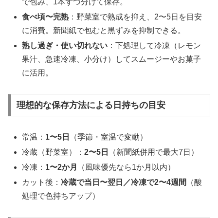
で包み、1本ずつ分けて保存。
食べ頃〜完熟
：野菜室で熟成を抑え、2〜5日を目安
に消費。新聞紙で包むと黒ずみを抑制できる。
熟し過ぎ・使い切れない
：下処理して冷凍（レモン
果汁、急速冷凍、小分け）してスムージーやお菓子
に活用。
理想的な保存方法による日持ちの目安
常温：
1〜5日
（季節・室温で変動）
冷蔵（野菜室）：
2〜5日
（新聞紙併用で最大7日）
冷凍：
1〜2か月
（風味優先なら1か月以内）
カット後：
冷蔵で当日〜翌日／冷凍で2〜4週間
（酸
処理で色持ちアップ）