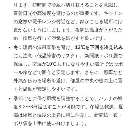
ります。短時間で冷蔵へ切り替えることを意識し、
直射日光や高湿度を避けるのが重要です。キッチン
の窓際や電子レンジ付近など、熱がこもる場所には
置かないようにしましょう。夜間は温度が下がるた
め、換気を行って湿気を逃がすと良いです。
冬
：暖房の温風直撃を避け、
12℃を下回る冷え込み
にも注意（低温障害のリスク）。新聞紙＋ポリ袋で
保温し、室温が10℃以下になりやすい場所では段ボ
ール箱などで囲うと安定します。さらに、窓際など
外気が伝わる場所を避け、部屋の中央や棚の上に置
くと温度が安定しやすいです。
季節ごとに保存環境を調整することで、バナナの鮮
度を2〜3日延ばすことが可能です。冬場は乾燥、夏
場は湿気と温度の上昇に特に注意し、新聞紙・布・
ポリ袋を上手に使い分けましょう。