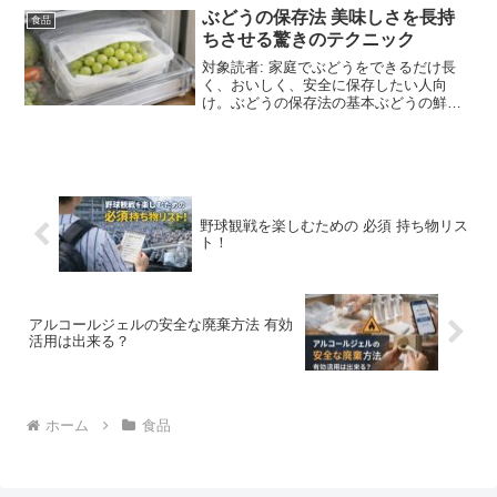
っぱいまま」「気づい...
ぶどうの保存法 美味しさを長持
食品
ちさせる驚きのテクニック
対象読者: 家庭でぶどうをできるだけ長
く、おいしく、安全に保存したい人向
け。ぶどうの保存法の基本ぶどうの鮮度
を保つための重要なポイント 乾燥と結露
を避ける: 水分が多すぎても少なすぎても
傷みやすくなります。表面は乾いた状態
で保存が基本。特に...
野球観戦を楽しむための 必須 持ち物リス
ト！
アルコールジェルの安全な廃棄方法 有効
活用は出来る？
ホーム
食品