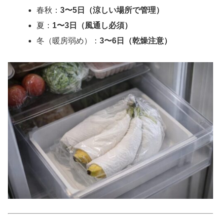
春秋：
3〜5日（涼しい場所で管理）
夏：
1〜3日（風通し必須）
冬（暖房弱め）：
3〜6日（乾燥注意）