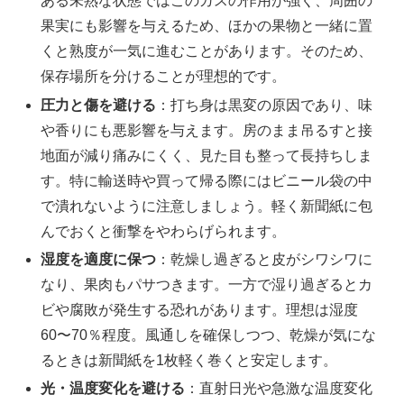
ある未熟な状態ではこのガスの作用が強く、周囲の
果実にも影響を与えるため、ほかの果物と一緒に置
くと熟度が一気に進むことがあります。そのため、
保存場所を分けることが理想的です。
圧力と傷を避ける
：打ち身は黒変の原因であり、味
や香りにも悪影響を与えます。房のまま吊るすと接
地面が減り痛みにくく、見た目も整って長持ちしま
す。特に輸送時や買って帰る際にはビニール袋の中
で潰れないように注意しましょう。軽く新聞紙に包
んでおくと衝撃をやわらげられます。
湿度を適度に保つ
：乾燥し過ぎると皮がシワシワに
なり、果肉もパサつきます。一方で湿り過ぎるとカ
ビや腐敗が発生する恐れがあります。理想は湿度
60〜70％程度。風通しを確保しつつ、乾燥が気にな
るときは新聞紙を1枚軽く巻くと安定します。
光・温度変化を避ける
：直射日光や急激な温度変化