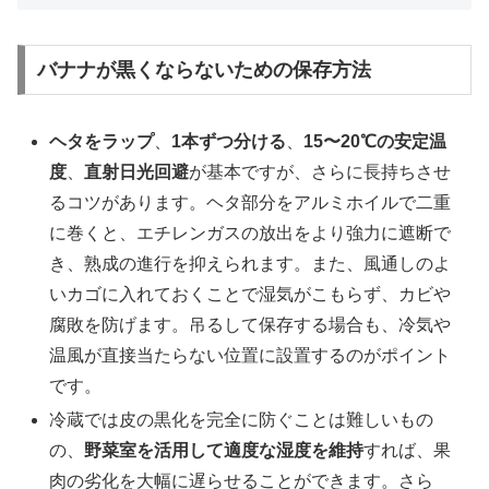
バナナが黒くならないための保存方法
ヘタをラップ
、
1本ずつ分ける
、
15〜20℃の安定温
度
、
直射日光回避
が基本ですが、さらに長持ちさせ
るコツがあります。ヘタ部分をアルミホイルで二重
に巻くと、エチレンガスの放出をより強力に遮断で
き、熟成の進行を抑えられます。また、風通しのよ
いカゴに入れておくことで湿気がこもらず、カビや
腐敗を防げます。吊るして保存する場合も、冷気や
温風が直接当たらない位置に設置するのがポイント
です。
冷蔵では皮の黒化を完全に防ぐことは難しいもの
の、
野菜室を活用して適度な湿度を維持
すれば、果
肉の劣化を大幅に遅らせることができます。さら