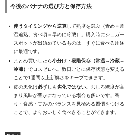
今後のバナナの選び方と保存方法
使うタイミングから逆算
して熟度を選ぶ（青め＝常
温追熟、食べ頃＝早めに冷蔵）。購入時にシュガー
スポットが出始めているものは、すぐに食べる用途
に最適です。
まとめ買いしたら
小分け・段階保存（常温→冷蔵→
冷凍）
でロスゼロへ。数日ごとに保存状態を変える
ことで1週間以上新鮮さをキープできます。
皮の黒化は
必ずしも劣化ではない
。むしろ糖度が高
まり風味が豊かになっている場合も多いです。香
り・食感・甘みのバランスを見極める習慣をつける
ことで、よりおいしく食べきることができます。