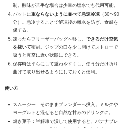
制。酸味が苦手な場合は少量の塩水でも代用可能。
バットに
重ならないように並べて急速冷凍
（30〜90
分）。急冷することで解凍後の離水を防ぎ、食感を
保てる。
凍ったらフリーザーバッグへ移し、
できるだけ空気
を抜いて
密封。ジップの口を少し開けてストローで
吸うと真空に近い状態にできる。
保存時は平らにして重ねやすくし、使う分だけ折り
曲げて取り出せるようにしておくと便利。
使い方
スムージー：そのままブレンダーへ投入。ミルクや
ヨーグルトと混ぜると自然な甘みのドリンクに。
焼き菓子：半解凍で潰して使用すると、バナナブレ