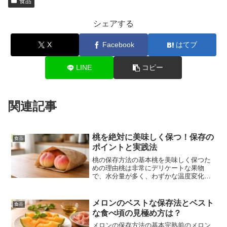
食品
シェアする
X
Facebook
はてブ
LINE
コピー
関連記事
桃を絶対に美味しく保つ！保存の
食品
ポイントと実践法
桃の保存方法の基本桃を美味しく保つた
めの理由桃は非常にデリケートな果物
で、水分量が多く、わずかな温度変化や
衝撃でも風味や食感に大きな影響を受け
ます。皮は薄くて柔らかく、果肉も傷つ
きやすいため、取り扱いには細心の注意
メロンのベストな保存法とベスト
食品
が必要です。特に、桃が放出...
な食べ頃の見極め方は？
メロンの保存方法の基本完熟前のメロン