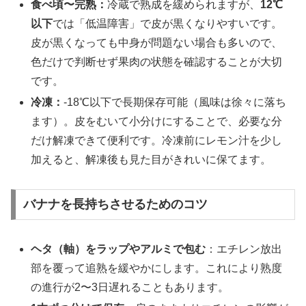
食べ頃〜完熟：
冷蔵で熟成を緩められますが、
12℃
以下
では「低温障害」で皮が黒くなりやすいです。
皮が黒くなっても中身が問題ない場合も多いので、
色だけで判断せず果肉の状態を確認することが大切
です。
冷凍：
-18℃以下で長期保存可能（風味は徐々に落ち
ます）。皮をむいて小分けにすることで、必要な分
だけ解凍できて便利です。冷凍前にレモン汁を少し
加えると、解凍後も見た目がきれいに保てます。
バナナを長持ちさせるためのコツ
ヘタ（軸）をラップやアルミで包む
：エチレン放出
部を覆って追熟を緩やかにします。これにより熟度
の進行が2〜3日遅れることもあります。