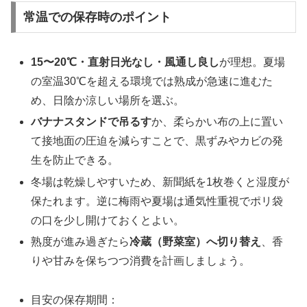
常温での保存時のポイント
15〜20℃・直射日光なし・風通し良し
が理想。夏場
の室温30℃を超える環境では熟成が急速に進むた
め、日陰か涼しい場所を選ぶ。
バナナスタンドで吊るす
か、柔らかい布の上に置い
て接地面の圧迫を減らすことで、黒ずみやカビの発
生を防止できる。
冬場は乾燥しやすいため、新聞紙を1枚巻くと湿度が
保たれます。逆に梅雨や夏場は通気性重視でポリ袋
の口を少し開けておくとよい。
熟度が進み過ぎたら
冷蔵（野菜室）へ切り替え
、香
りや甘みを保ちつつ消費を計画しましょう。
目安の保存期間：