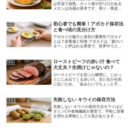
は常温で追熟、カット後や切り口がある
メロンは冷蔵が基本です。香り・果皮の
状態・弾力を観察しながら、温度と湿度
を適切に管理すると美味しさが長持ちし
ます。さらに保存環境を工夫すること
初心者でも簡単！アボカド保存法
食品
で、糖度や香りをより長期間...
と食べ頃の見分け方
アボカドの魅力と保存の重要性アボカド
とは？栄養価と特徴 アボカドは「森のバ
ター」と呼ばれる果実で、世界中で人気
が高いスーパーフードの一つ。良質な脂
質（オレイン酸）に加え、食物繊維、カ
リウム、ビタミンE・B群、さらには抗酸
ローストビーフの赤い汁 食べて
食品
化作用をもつポリフェ...
大丈夫？生焼けじゃないの？
ローストビーフを切った瞬間に、じわっ
とにじみ出てくる赤い汁。見た目が生肉
に近いため、「血みたいでちょっと不
安…」「これって中まで火が通っていな
いのでは？」「食べても本当に大丈
夫？」と感じた経験がある人は少なくあ
失敗しない キウイの保存方法
食品
りません。特に家庭で手作りした...
失敗しない キウイの保存方法キウイはビ
タミンCや食物繊維が豊富で、手軽に栄養
を摂れる果物として人気があります。一
方で、甘酸っぱい味わいが魅力だからこ
そ、保存方法を間違えると「すぐ柔らか
くなりすぎた」「なかなか甘くならず酸