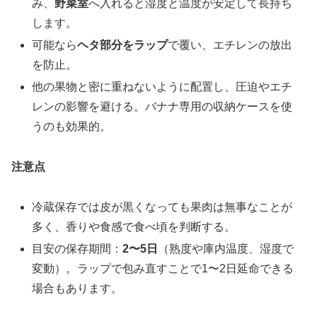
み、
野菜室
へ入れると湿度と温度が安定して長持ち
します。
可能なら
ヘタ部分をラップ
で覆い、エチレンの放出
を防止。
他の果物と密に重ねないように配置し、圧迫やエチ
レンの影響を避ける。バナナ専用の収納ケースを使
うのも効果的。
注意点
冷蔵保存では皮が黒くなっても果肉は無事なことが
多く、香りや食感で食べ頃を判断する。
目安の保存期間：
2〜5日
（熟度や庫内温度、湿度で
変動）。ラップで包み直すことで1〜2日延命できる
場合もあります。